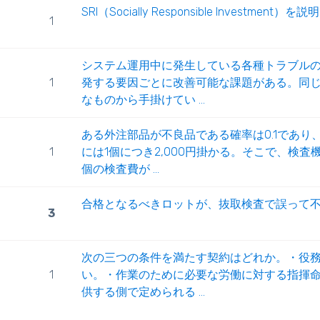
SRI（Socially Responsible Investme
1
システム運用中に発生している各種トラブル
1
発する要因ごとに改善可能な課題がある。同
なものから手掛けてい ...
ある外注部品が不良品である確率は0.1であ
1
には1個につき2,000円掛かる。そこで、検
個の検査費が ...
合格となるべきロットが、抜取検査で誤って不合
3
次の三つの条件を満たす契約はどれか。・役
1
い。・作業のために必要な労働に対する指揮
供する側で定められる ...