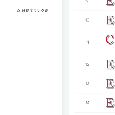
9
難易度ランク別
10
11
12
13
14