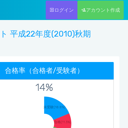
ログイン
アカウント作成
 平成22年度(2010)秋期
合格率（合格者/受験者）
14%
未受験(18.8%)
合格(11.3%)