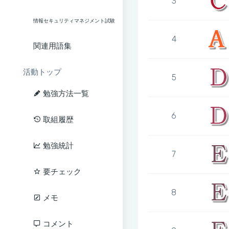
3
情報セキュリティマネジメント試験
4
関連用語集
活動トップ
5
勉強方法一覧
6
取組履歴
勉強統計
7
要チェック
8
メモ
コメント