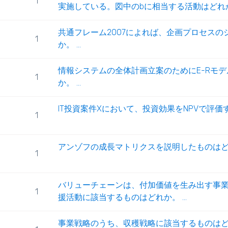
1
実施している。図中のbに相当する活動はどれか。 
共通フレーム2007によれば、企画プロセス
1
か。 ...
情報システムの全体計画立案のためにE-Rモ
1
か。 ...
IT投資案件Xにおいて、投資効果をNPVで評
1
アンゾフの成長マトリクスを説明したものは
1
バリューチェーンは、付加価値を生み出す事
1
援活動に該当するものはどれか。 ...
事業戦略のうち、収穫戦略に該当するものは