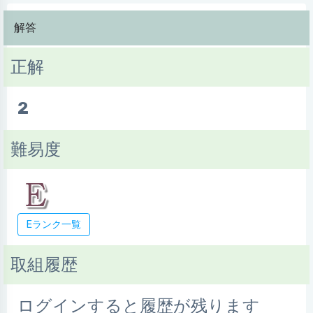
解答
正解
2
難易度
Eランク一覧
取組履歴
ログインすると履歴が残ります