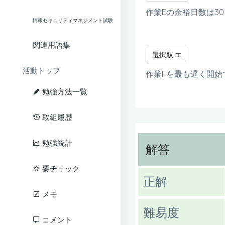
作業Eの余裕日数は3
情報セキュリティマネジメント試験
関連用語集
選択肢 エ
活動トップ
作業Fを最も遅く開始
勉強方法一覧
取組履歴
勉強統計
解答
要チェック
正解
メモ
難易度
コメント