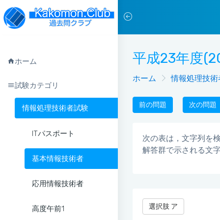
平成23年度(2
ホーム
ホーム
情報処理技術
試験カテゴリ
前の問題
次の問題
情報処理技術者試験
ITパスポート
次の表は，文字列を
解答群で示される文
基本情報技術者
応用情報技術者
選択肢 ア
高度午前1