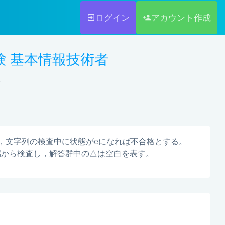
ログイン
アカウント作成
者試験 基本情報技術者
4
し，文字列の検査中に状態がeになれば不合格とする。
端から検査し，解答群中の△は空白を表す。