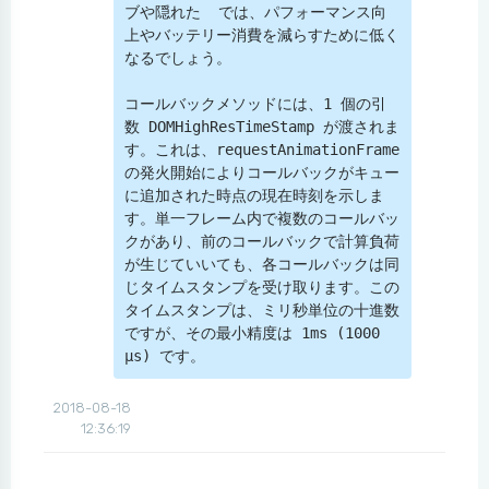
ブや隠れた  では、パフォーマンス向
上やバッテリー消費を減らすために低く
なるでしょう。

コールバックメソッドには、1 個の引
数 DOMHighResTimeStamp が渡されま
す。これは、requestAnimationFrame 
の発火開始によりコールバックがキュー
に追加された時点の現在時刻を示しま
す。単一フレーム内で複数のコールバッ
クがあり、前のコールバックで計算負荷
が生じていいても、各コールバックは同
じタイムスタンプを受け取ります。この
タイムスタンプは、ミリ秒単位の十進数
ですが、その最小精度は 1ms (1000 
µs) です。
2018-08-18
12:36:19