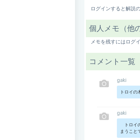
ログインすると解説
個人メモ（他
メモを残すにはログ
コメント一覧
gaki
トロイの
gaki
　トロイ
まうこと