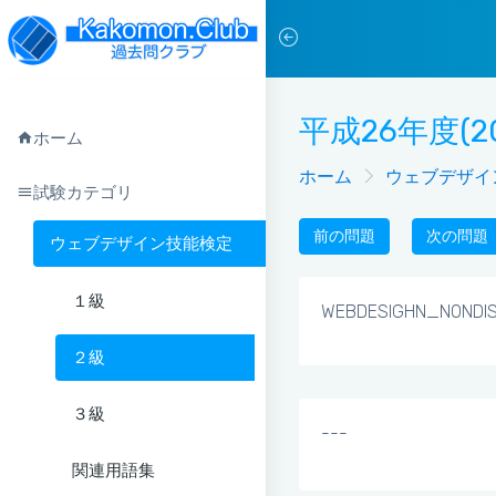
平成26年度(2
ホーム
ホーム
ウェブデザイ
試験カテゴリ
前の問題
次の問題
ウェブデザイン技能検定
１級
WEBDESIGHN_NONDI
２級
３級
---
関連用語集