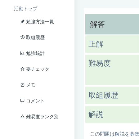
活動トップ
勉強方法一覧
解答
取組履歴
正解
勉強統計
難易度
要チェック
メモ
取組履歴
コメント
解説
難易度ランク別
この問題は解説を募