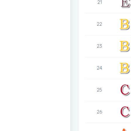
21
22
23
24
25
26