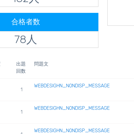
合格者数
78人
度
出題
問題文
回数
WEBDESIGHN_NONDISP_MESSAGE
1
WEBDESIGHN_NONDISP_MESSAGE
1
WEBDESIGHN_NONDISP_MESSAGE