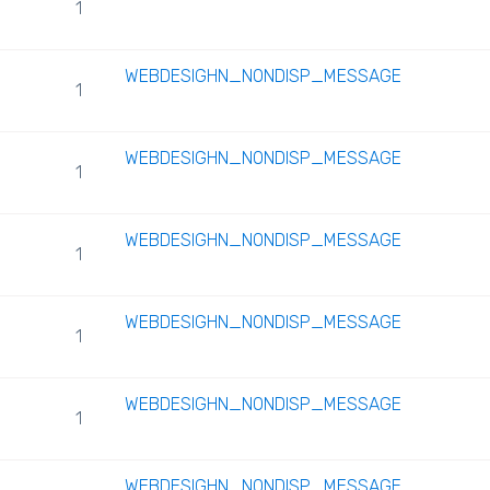
1
WEBDESIGHN_NONDISP_MESSAGE
1
WEBDESIGHN_NONDISP_MESSAGE
1
WEBDESIGHN_NONDISP_MESSAGE
1
WEBDESIGHN_NONDISP_MESSAGE
1
WEBDESIGHN_NONDISP_MESSAGE
1
WEBDESIGHN_NONDISP_MESSAGE