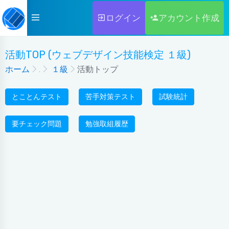
ログイン
アカウント作成
活動TOP (ウェブデザイン技能検定 １級)
ホーム
.
１級
活動トップ
とことんテスト
苦手対策テスト
試験統計
要チェック問題
勉強取組履歴