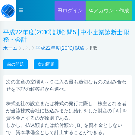
ログイン
アカウント作成
平成22年度(2010) 試験 問5 | 中小企業診断士 財
務・会計
ホーム
.
.
平成22年度(2010) 試験
問5
前の問題
次の問題
次の文章の空欄Ａ～Ｃに入る最も適切なものの組み合わ
せを下記の解答群から選べ。
株式会社の設立または株式の発行に際し、株主となる者
が当該株式会社に払込みまたは給付をした財産の [Ａ] を
資本金とするのが原則である。
しかし、払込額または給付額の [Ｂ] を資本金としない
で、資本準備金として計上することができる。