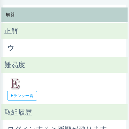
解答
正解
ウ
難易度
Eランク一覧
取組履歴