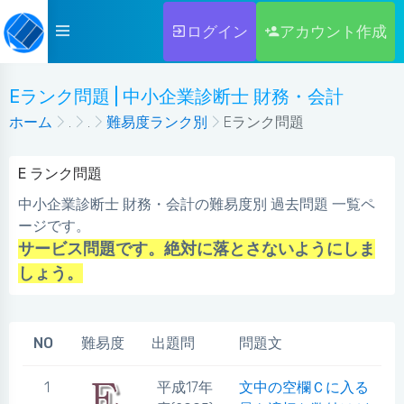
ログイン
アカウント作成
Eランク問題 | 中小企業診断士 財務・会計
ホーム
.
.
難易度ランク別
Eランク問題
E ランク問題
中小企業診断士 財務・会計の難易度別 過去問題 一覧ペ
ージです。
サービス問題です。絶対に落とさないようにしま
しょう。
NO
難易度
出題問
問題文
1
平成17年
文中の空欄Ｃに入る