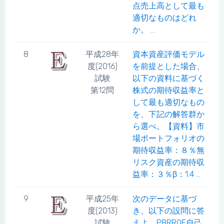
点売上高として最も
適切なものはどれ
か。 ...
8
平成28年
資本資産評価モデル
度(2016)
を前提とした場合、
試験
以下の資料に基づく
第12問
株式の期待収益率と
して最も適切なもの
を、下記の解答群か
ら選べ。【資料】市
場ポートフォリオの
期待収益率：８％無
リスク資産の期待収
益率：３％β：1.4 ...
9
平成25年
次のデータに基づ
度(2013)
き、以下の設問に答
試験
えよ。PBRROE自己