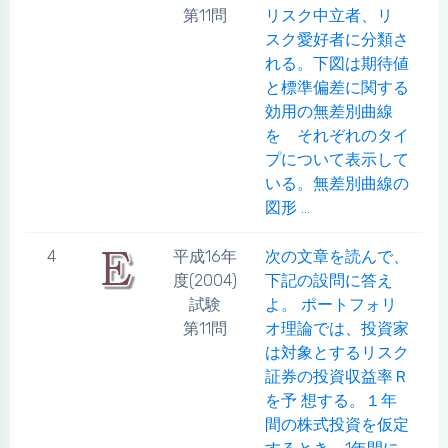
第11問
リスク中立者、リ
スク愛好者に分類さ
れる。下図は期待値
と標準偏差に関する
効用の無差別曲線
を それぞれのタイ
プについて表示して
いる。無差別曲線の
図形 ...
4
平成16年
次の文章を読んで、
度(2004)
下記の設問に答え
試験
よ。 ポートフォリ
第11問
オ理論では、投資家
は対象とするリスク
証券の投資収益率Ｒ
を予 想する。１年
間の株式投資を仮定