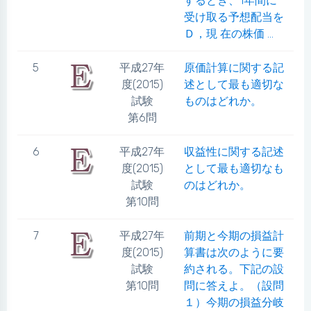
するとき、1年間に
受け取る予想配当を
Ｄ，現 在の株価 ...
5
平成27年
原価計算に関する記
度(2015)
述として最も適切な
試験
ものはどれか。
第6問
6
平成27年
収益性に関する記述
度(2015)
として最も適切なも
試験
のはどれか。
第10問
7
平成27年
前期と今期の損益計
度(2015)
算書は次のように要
試験
約される。下記の設
第10問
問に答えよ。（設問
１）今期の損益分岐