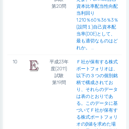
第20問
資本比率配当性向配
当利回り
1.210％60％36％3％
(設問１)自己資本配
当率(DOE)として、
最も適切なものはど
れか。 ...
10
平成23年
Ｆ社が保有する株式
度(2011)
ポートフォリオは、
試験
以下の３つの個別銘
第19問
柄で構成されてお
り、それらのデータ
は表のとおりであ
る。このデータに基
づいてＦ社が保有す
る株式ポートフォリ
オのβ値を求めた場