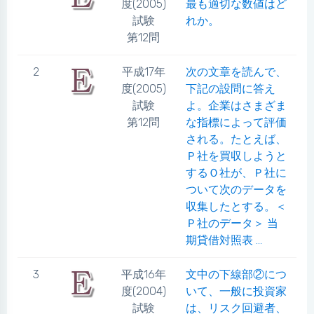
度(2005)
最も適切な数値はど
試験
れか。
第12問
2
平成17年
次の文章を読んで、
度(2005)
下記の設問に答え
試験
よ。企業はさまざま
第12問
な指標によって評価
される。たとえば、
Ｐ社を買収しようと
するＯ社が、Ｐ社に
ついて次のデータを
収集したとする。＜
Ｐ社のデータ＞ 当
期貸借対照表 ...
3
平成16年
文中の下線部②につ
度(2004)
いて、一般に投資家
試験
は、リスク回避者、