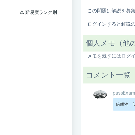
この問題は解説を募
難易度ランク別
ログインすると解説
個人メモ（他
メモを残すにはログ
コメント一覧
passExa
信頼性　