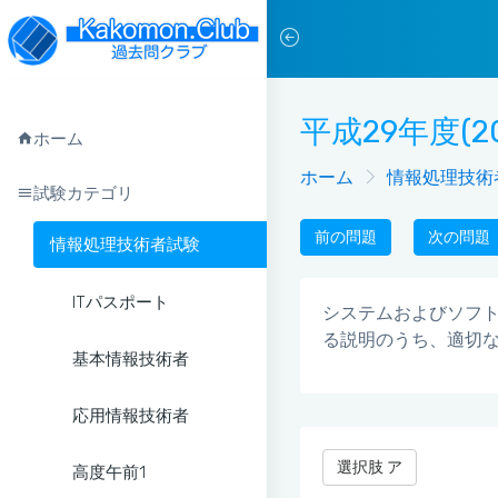
平成29年度(2
ホーム
ホーム
情報処理技術
試験カテゴリ
前の問題
次の問題
情報処理技術者試験
ITパスポート
システムおよびソフトウ
る説明のうち、適切
基本情報技術者
応用情報技術者
選択肢 ア
高度午前1