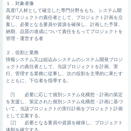
１．対象者像
高度IT人材として確立した専門分野をもち、システム開
発プロジェクトの責任者として、プロジェクト計画を立
案し、必要となる要員や資源を確保し、計画した予算、
納期、品質の達成について責任をもってプロジェクトを
管理・運営する者
２．役割と業務
情報システム又は組込みシステムのシステム開発プロジ
ェクトの責任者として、当該プロジェクトを計画、実
行、管理する業務に従事し、次の役割を主導的に果たす
とともに、下位者を指導する。
(1)
必要に応じて個別システム化構想・計画の策定
を支援し、策定された個別システム化構想・計画に基づ
いて、当該プロジェクトの実行計画をプロジェクト計画
として立案する。
(2)
必要となる要員や資源を確保し、プロジェクト
体制を確立する。