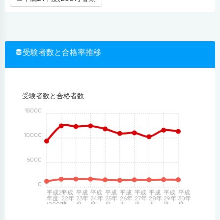
平成31年度(2019) 春期 問 15
2019-04-22 23:39:12
平成31年度(2019) 春期 問 14
2019-04-22 23:38:46
受験者数と合格率推移
平成31年度(2019) 春期 問 13
2019-04-22 23:36:21
平成31年度(2019) 春期 問 12
受験者数と合格者数
2019-04-22 23:32:11
15000
平成31年度(2019) 春期 問 11
10000
2019-04-22 23:30:55
5000
0
平成21
平成
平成
平成
平成
平成
平成
平成
平成
平成
年度
22年
23年
24年
25年
26年
27年
28年
29年
30年
(2009)
度
度
度
度
度
度
度
度
度
春期
(2010)
(2011)
(2012)
(2013)
(2014)
(2015)
(2016)
(2017)
(2018)
春期
特別
春期
春期
春期
春期
春期
春期
春期