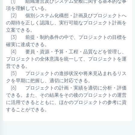
(1)
組織運営及びシステム全般に関する基本的な事
項を理解している。
(2)
個別システム化構想・計画及びプロジェクトへ
の期待を正しく認識し、実行可能なプロジェクト計画を
立案できる。
(3)
前提・制約条件の中で、プロジェクトの目標を
確実に達成できる。
(4)
要員・資源・予算・工程・品質などを管理し、
プロジェクトの全体意識を統一して、プロジェクトを運
営できる。
(5)
プロジェクトの進捗状況や将来見込まれるリス
クを早期に把握し、適切に対応できる。
(6)
プロジェクトの計画・実績を適切に分析・評価
できる。また、その結果をその後のプロジェクトの運営
に活用できるとともに、ほかのプロジェクトの参考に資
することができる。