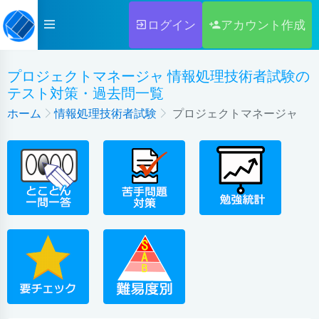
ログイン
アカウント作成
プロジェクトマネージャ 情報処理技術者試験の
テスト対策・過去問一覧
ホーム
情報処理技術者試験
プロジェクトマネージャ