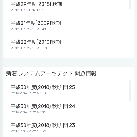
平成29年度(2018) 秋期
2018-03-30 16:05:10
平成21年度(2009)秋期
2018-03-29 19:20:41
平成22年度(2010)秋期
2018-03-29 19:20:08
平成23年度(2011)秋期
2018-03-29 19:19:38
新着 システムアーキテクト 問題情報
平成24年度(2012)秋期
2018-03-29 19:19:08
平成30年度(2018) 秋期 問 25
2018-10-22 22:57:50
平成25年度(2013)秋期
2018-03-29 19:18:36
平成30年度(2018) 秋期 問 24
2018-10-22 22:57:01
平成26年度(2014)秋期
2018-03-29 19:18:04
平成30年度(2018) 秋期 問 23
2018-10-22 22:56:30
平成27年度(2015)秋期