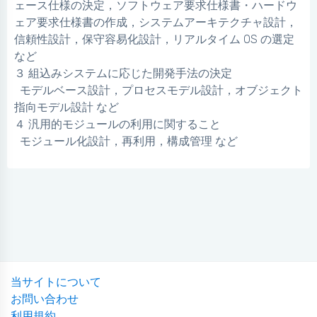
ェース仕様の決定，ソフトウェア要求仕様書・ハードウ
ェア要求仕様書の作成，システムアーキテクチャ設計，
信頼性設計，保守容易化設計，リアルタイム OS の選定
など
３ 組込みシステムに応じた開発手法の決定
モデルベース設計，プロセスモデル設計，オブジェクト
指向モデル設計 など
４ 汎用的モジュールの利用に関すること
モジュール化設計，再利用，構成管理 など
当サイトについて
お問い合わせ
利用規約