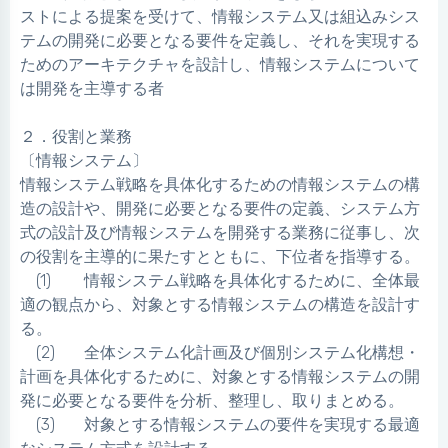
ストによる提案を受けて、情報システム又は組込みシス
テムの開発に必要となる要件を定義し、それを実現する
ためのアーキテクチャを設計し、情報システムについて
は開発を主導する者
２．役割と業務
〔情報システム〕
情報システム戦略を具体化するための情報システムの構
造の設計や、開発に必要となる要件の定義、システム方
式の設計及び情報システムを開発する業務に従事し、次
の役割を主導的に果たすとともに、下位者を指導する。
(1)
情報システム戦略を具体化するために、全体最
適の観点から、対象とする情報システムの構造を設計す
る。
(2)
全体システム化計画及び個別システム化構想・
計画を具体化するために、対象とする情報システムの開
発に必要となる要件を分析、整理し、取りまとめる。
(3)
対象とする情報システムの要件を実現する最適