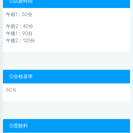
試験時間
午前1：50分
午前2：40分
午後1：90分
午後2：120分
合格基準
60％
受験料