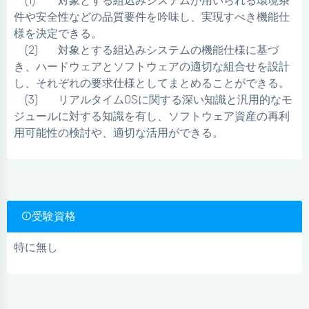
(1)
対象とする組込みシステムが用いられる環境条
件や安全性などの品質要件を吟味し、実現すべき機能仕
様を決定できる。
(2)
対象とする組込みシステムの機能仕様に基づ
き、ハードウェアとソフトウェアの適切な組合せを設計
し、それぞれの要求仕様としてまとめることができる。
(3)
リアルタイムOSに関する深い知識と汎用的なモ
ジュールに対する知識を有し、ソフトウェア資産の再利
用可能性の検討や、適切な活用ができる。
受験資格
特に無し