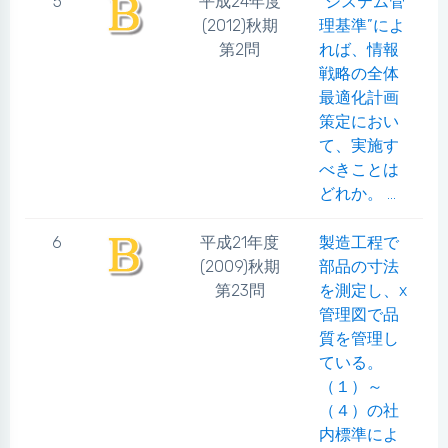
5
平成24年度
”システム管
(2012)秋期
理基準”によ
第2問
れば、情報
戦略の全体
最適化計画
策定におい
て、実施す
べきことは
どれか。 ...
6
平成21年度
製造工程で
(2009)秋期
部品の寸法
第23問
を測定し、x
管理図で品
質を管理し
ている。
（１）～
（４）の社
内標準によ