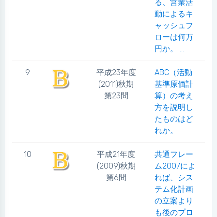
る、営業活
動によるキ
ャッシュフ
ローは何万
円か。 ...
9
平成23年度
ABC（活動
(2011)秋期
基準原価計
第23問
算）の考え
方を説明し
たものはど
れか。
10
平成21年度
共通フレー
(2009)秋期
ム2007によ
第6問
れば、シス
テム化計画
の立案より
も後のプロ