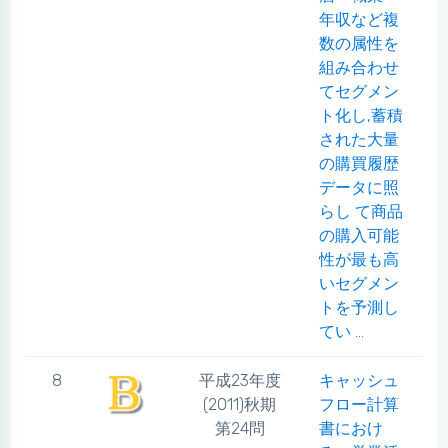
年収など複
数の属性を
組み合わせ
てセグメン
ト化し,蓄積
された大量
の購買履歴
データに照
らし て商品
の購入可能
性が最も高
いセグメン
トを予測し
てい ...
8
平成23年度
キャッシュ
(2011)秋期
フロー計算
第24問
書におけ