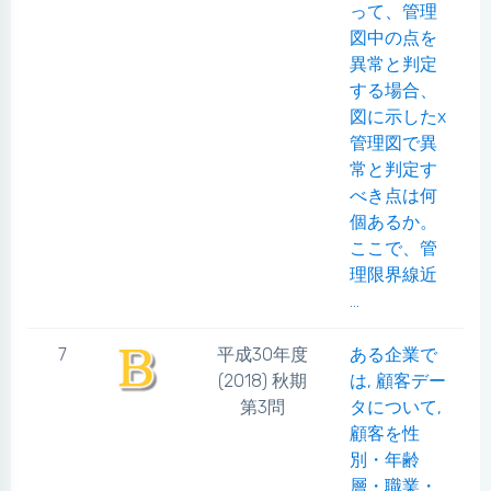
って、管理
図中の点を
異常と判定
する場合、
図に示したx
管理図で異
常と判定す
べき点は何
個あるか。
ここで、管
理限界線近
...
7
平成30年度
ある企業で
(2018) 秋期
は, 顧客デー
第3問
タについて,
顧客を性
別・年齢
層・職業・