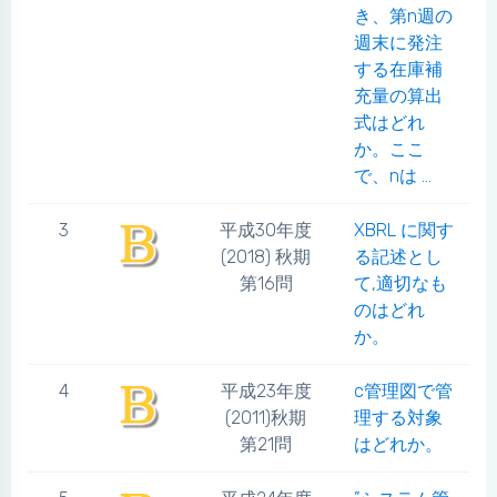
き、第n週の
週末に発注
する在庫補
充量の算出
式はどれ
か。ここ
で、nは ...
3
平成30年度
XBRL に関す
(2018) 秋期
る記述とし
第16問
て,適切なも
のはどれ
か。
4
平成23年度
c管理図で管
(2011)秋期
理する対象
第21問
はどれか。