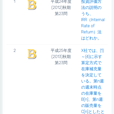
1
平成24年度
投資評価方
(2012)秋期
法の説明の
第23問
うち、
IRR（Internal
Rate of
Return）法
はどれか。
2
平成25年度
X社では、(1)
(2013)秋期
～(4)に示す
第23問
算定方式で
在庫補充量
を決定して
いる。第n週
の週末時点
の在庫量を
B[n]、第n週
の販売量を
C[n]としたと