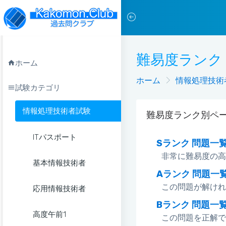
難易度ランク 
ホーム
ホーム
情報処理技術
試験カテゴリ
情報処理技術者試験
難易度ランク別ペー
ITパスポート
Sランク 問題一
非常に難易度の高
基本情報技術者
Aランク 問題一
この問題が解けれ
応用情報技術者
Bランク 問題一
高度午前1
この問題を正解で